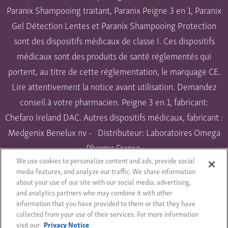
Paranix Shampooing traitant, Paranix Peigne 3 en 1, Paranix
Gel Détection Lentes et Paranix Shampooing Protection
sont des dispositifs médicaux de classe I. Ces dispositifs
médicaux sont des produits de santé réglementés qui
portent, au titre de cette réglementation, le marquage CE.
Lire attentivement la notice avant utilisation. Demandez
conseil à votre pharmacien. Peigne 3 en 1, fabricant:
Chefaro Ireland DAC. Autres dispositifs médicaux, fabricant :
Medgenix Benelux nv - Distributeur: Laboratoires Omega
Pharma France.
We use cookies to personalize content and ads, provide social
Paranix Extra Fort Spécial Environnement et Paranix Spray
media features, and analyze our traffic. We share information
Répulsif sont des biocides. Utiliser les biocides avec
about your use of our site with our social media, advertising,
précaution. Lire l’étiquette et les informations concernant
and analytics partners who may combine it with other
information that you have provided to them or that they have
les produits avant toute utilisation. RCS Nanterre 542
collected from your use of their services. For more information
044 656. Edition février 2018.
visit our
Privacy Notice