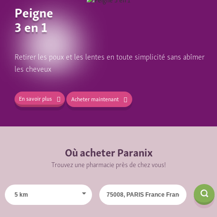
Peigne
3 en 1
Retirer les poux et les lentes en toute simplicité sans abîmer
les cheveux
En savoir plus
Acheter maintenant
Où acheter Paranix
Trouvez une pharmacie près de chez vous!
5 km