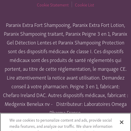
Cookie Statement
Cookie List
Paranix Extra Fort Shampooing, Paranix Extra Fort Lotion,
Paranix Shampooing traitant, Paranix Peigne 3 en 1, Paranix
Gel Détection Lentes et Paranix Shampooing Protection
sont des dispositifs médicaux de classe I. Ces dispositifs
médicaux sont des produits de santé réglementés qui
portent, au titre de cette réglementation, le marquage CE.
Lire attentivement la notice avant utilisation. Demandez
conseil à votre pharmacien. Peigne 3 en 1, fabricant:
Chefaro Ireland DAC. Autres dispositifs médicaux, fabricant :
Medgenix Benelux nv - Distributeur: Laboratoires Omega
Pharma France.
We use cookies to personalize content and ads, provide social
Paranix Extra Fort Spécial Environnement et Paranix Spray
media features, and analyze our traffic. We share information
Répulsif sont des biocides. Utiliser les biocides avec