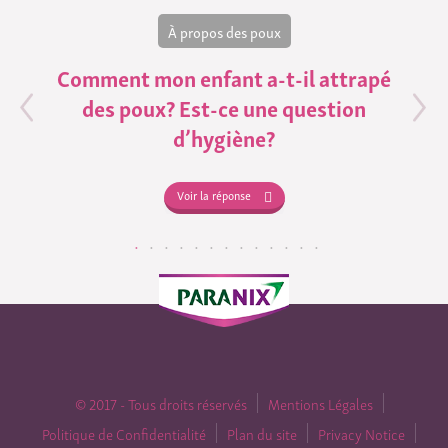
À propos des poux
Comment mon enfant a-t-il attrapé
des poux? Est-ce une question
d’hygiène?
Voir la réponse
© 2017 - Tous droits réservés
Mentions Légales
Politique de Confidentialité
Plan du site
Privacy Notice