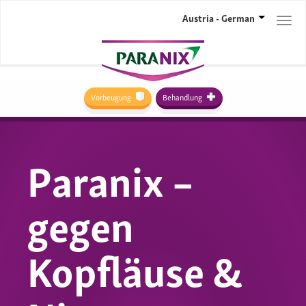
Austria - German
Togg
navi
Vorbeugung
Behandlung
Paranix –
gegen
Kopfläuse &