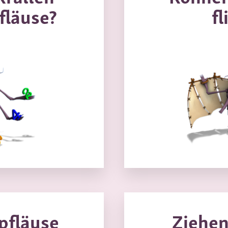
fläuse?
fl
pfläuse
Ziehen