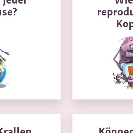
use?
reprodu
Kop
Krallen
Können