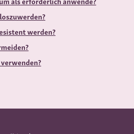
aum als erforderlich anwende?
 loszuwerden?
esistent werden?
ermeiden?
g verwenden?