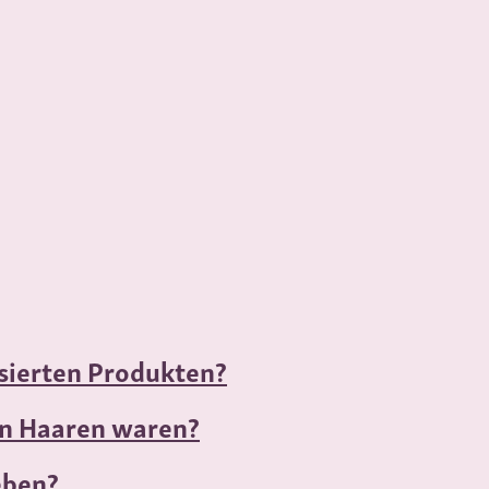
asierten Produkten?
en Haaren waren?
eben?