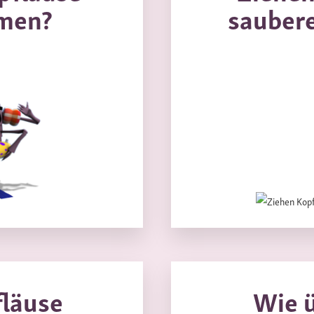
men?
saubere
fläuse
Wie 