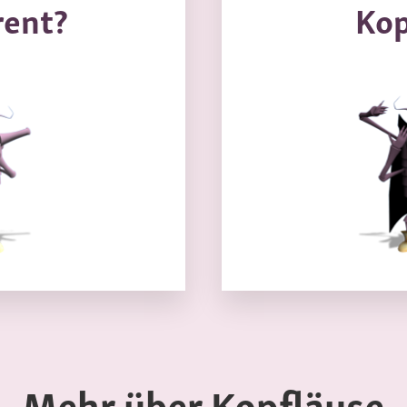
rent?
Kop
Mehr über Kopfläuse