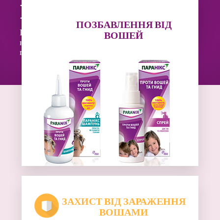
вошей!
ПОЗБАВЛЕННЯ ВІД
Паранікс, бренд проти вошей №1 в Європі, –
ВОШЕЙ
незамінний засіб, який швидко та комфортно
позбавить вашу дитину від вошей і гнид!
ЗАХИСТ ВІД ЗАРАЖЕННЯ
ВОШАМИ