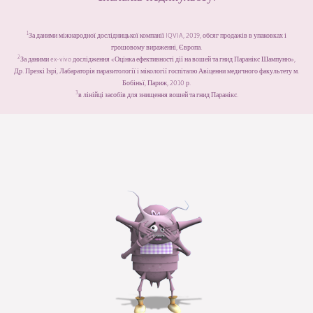
За даними міжнародної дослідницької компанії IQVIA, 2019, обсяг продажів в упаковках і
1
грошовому вираженні, Європа.
За даними ex-vivo дослідження «Оцінка ефективності дії на вошей та гнид Паранікс Шампуню»,
2
Др. Презкі Ізрі, Лабараторія паразитології і мікології госпіталю Авіценни медичного факультету м.
Бобіньї, Париж, 2010 р.
в лінійці засобів для знищення вошей та гнид Паранікс
.
3