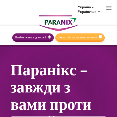
Україна –
Togg
Українська
navi
Позбавлення від вошей
Захист від зараження вошами
Паранікс –
завжди з
вами проти