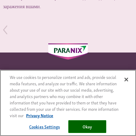
заражения вшами.
We use cookies to personalize content and ads, provide social
media features, and analyze our traffic. We share information
Cookies Settings
about your use of our site with our social media, advertising,
and analytics partners who may combine it with other
information that you have provided to them or that they have
collected from your use of their services. For more information
visit our
Privacy Notice
Cookies Settings
Okay