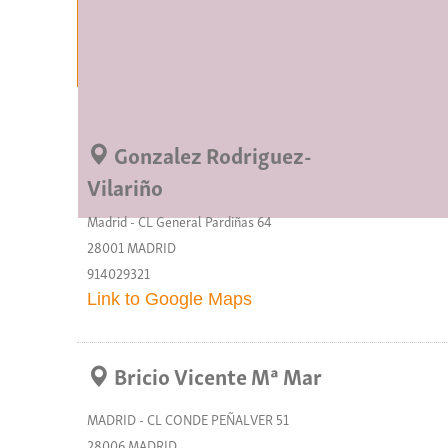
Gonzalez Rodriguez-
Vilariño
Madrid - CL General Pardiñas 64
28001 MADRID
914029321
Link to Google Maps
Bricio Vicente Mª Mar
MADRID - CL CONDE PEÑALVER 51
28006 MADRID