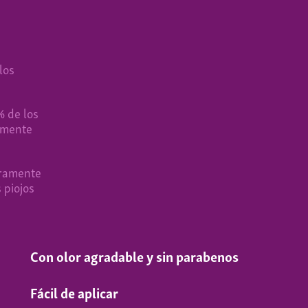
los
% de los
camente
uramente
s piojos
Con olor agradable y sin parabenos
Fácil de aplicar