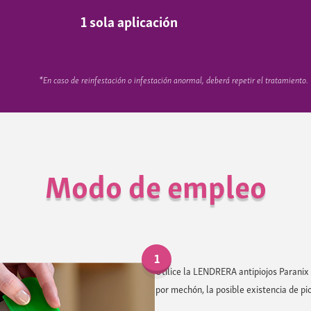
1 sola aplicación
*En caso de reinfestación o infestación anormal, deberá repetir el tratamiento.
Modo de empleo
1
Utilice la LENDRERA antipiojos Paranix
por mechón, la posible existencia de pio