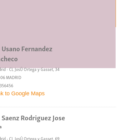
Usano Fernandez
acheco
rid - CL JosÚ Ortega y Gasset, 34
006 MADRID
356456
nk to Google Maps
Saenz Rodriguez Jose
ª
rid - CL JosÚ Ortega y Gasset, 69