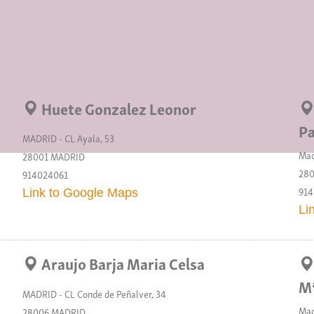
Huete Gonzalez Leonor
P
MADRID - CL Ayala, 53
Mad
28001 MADRID
28
914024061
914
Link to Google Maps
Li
Araujo Barja Maria Celsa
M
MADRID - CL Conde de Peñalver, 34
Mad
28006 MADRID