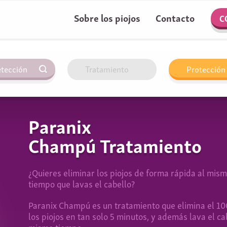
Sobre los piojos
Contacto
C
tección
Tratamiento
Protección
Paranix
Champú Tratamiento
¿Quieres eliminar los piojos de forma rápida al mis
tiempo que lavas el cabello?
Paranix Champú es un tratamiento que elimina el 1
los piojos en tan solo 5 minutos, y además lava el ca
mismo tiempo.