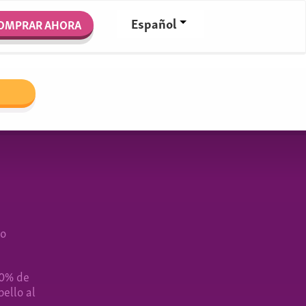
Español
OMPRAR AHORA
mo
00% de
bello al